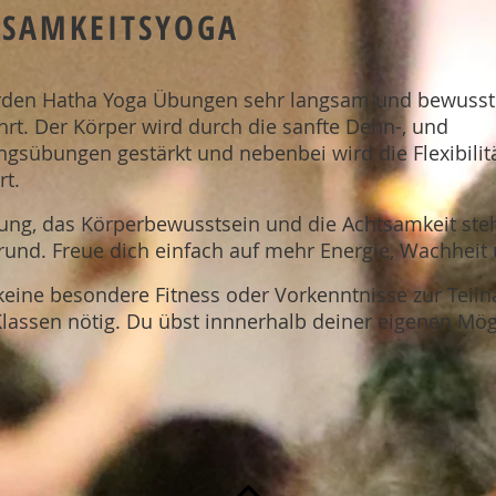
TSAMKEITSYOGA
rden Hatha Yoga Übungen sehr langsam und bewuss
rt. Der Körper wird durch die sanfte Dehn-, und
ngsübungen gestärkt und nebenbei wird die Flexibilit
rt.
ung, das Körperbewusstsein und die Achtsamkeit ste
rund.
Freue dich einfach auf mehr Energie, Wachheit 
 keine besondere Fitness oder Vorkenntnisse zur Teil
lassen nötig. Du übst innnerhalb deiner eigenen Mög