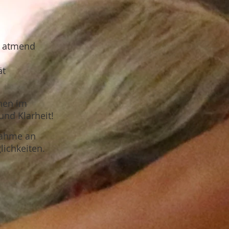
t atmend
ät
hen im
und Klarheit!
nahme an
lichkeiten.