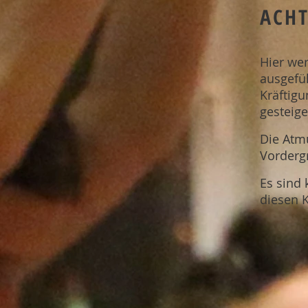
ACH
Hier we
ausgefüh
Kräftigu
gesteige
Die Atm
Vorderg
Es sind
diesen K