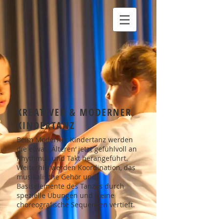
KREATIVER & MODERNER
KINDERTANZ
Beim Moderner Kindertanz werden
die etwas ‚Älteren‘ jetzt gefühlvoll an
Rhythmus und Takt herangeführt.
Weiterhin werden Koordination, das
musikalische Gehör und
Basiselemente des Tanzes durch
spezielle Übungen und kleine
choreografische Sequenzen vertieft.